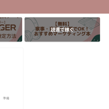
介
読書で稼ぐ
。 準備