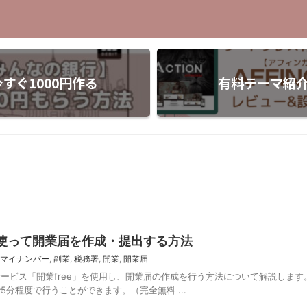
今すぐ1000円作る
有料テーマ紹
を使って開業届を作成・提出する方法
マイナンバー
,
副業
,
税務署
,
開業
,
開業届
ービス「開業free」を使用し、開業届の作成を行う方法について解説します
分程度で行うことができます。（完全無料 ...