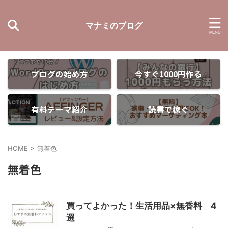
マナミのブログ
ブログの始め方
今すぐ1000円作る
有料テーマ紹介
読書で稼ぐ
HOME
>
無着色
無着色
買ってよかった！生活用品×無香料 4
選