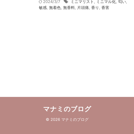
2024/3/7
ミニマリスト
,
ミニマル化
,
匂い
,
敏感
,
無着色
,
無香料
,
片頭痛
,
香り
,
香害
マナミのブログ
© 2026 マナミのブログ