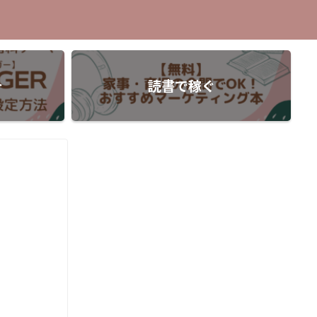
介
読書で稼ぐ