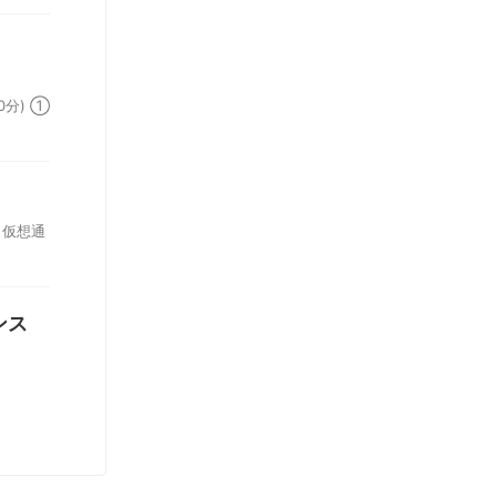
分) ①
ら仮想通
ンス