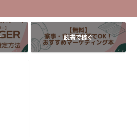
介
読書で稼ぐ