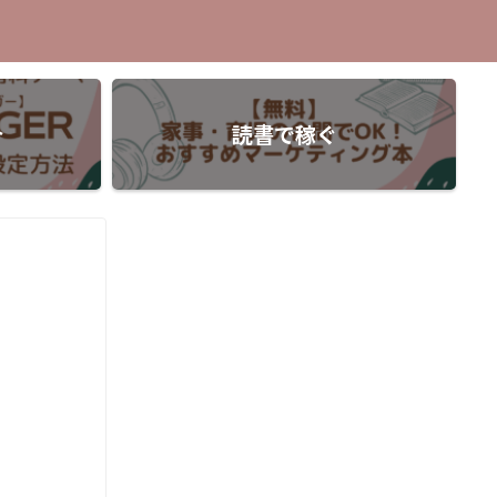
介
読書で稼ぐ