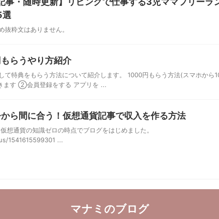
定記事・随時更新】リビングで仕事する3児ママフリーラ
5選
め抜粋文はありません。
円もらうやり方紹介
て特典をもらう方法について紹介します。 1000円もらう方法(スマホから10
ます ②会員登録をする アプリを ...
今から間に合う！仮想通貨記事で収入を作る方法
も仮想通貨の知識ゼロの時点でブログをはじめました。
tus/1541615599301 ...
マナミのブログ