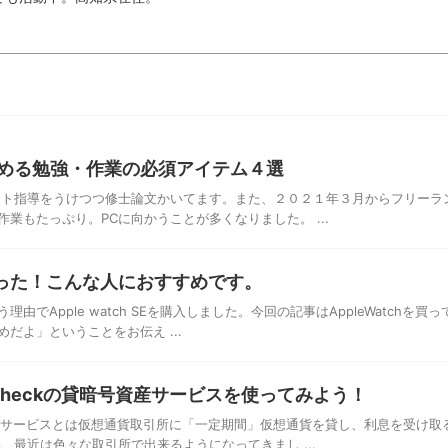
める勉強・作業の必須アイテム４選
ト指導をうけつつ修士論文かいてます。また、２０２１年３月からフリーラ
業もたっぷり。PCに向かうことが多くなりました。 ...
が変わった！こんな人におすすめです。
でApple watch SEを購入しました。今回の記事はAppleWatchを買
だよ」ということをお伝え ...
checkの貸暗号資産サービスを使ってみよう！
産サービスとは仮想通貨取引所に「一定期間」仮想通貨を貸し、利息を受け取
、最近は色々な取引所で出来るようになってきまし ...