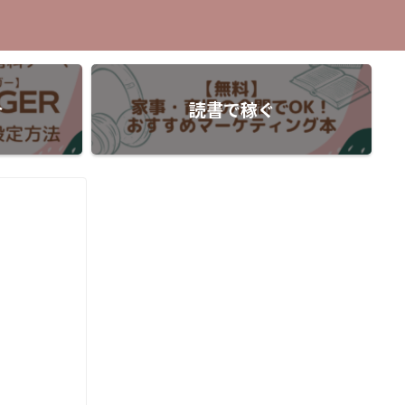
介
読書で稼ぐ