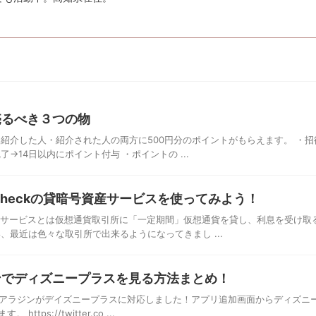
売るべき３つの物
紹介した人・紹介された人の両方に500円分のポイントがもらえます。 ・招
→14日以内にポイント付与 ・ポイントの ...
checkの貸暗号資産サービスを使ってみよう！
産サービスとは仮想通貨取引所に「一定期間」仮想通貨を貸し、利息を受け取
、最近は色々な取引所で出来るようになってきまし ...
ンでディズニープラスを見る方法まとめ！
インアラジンがデイズニープラスに対応しました！アプリ追加画面からディズニ
s://twitter.co ...