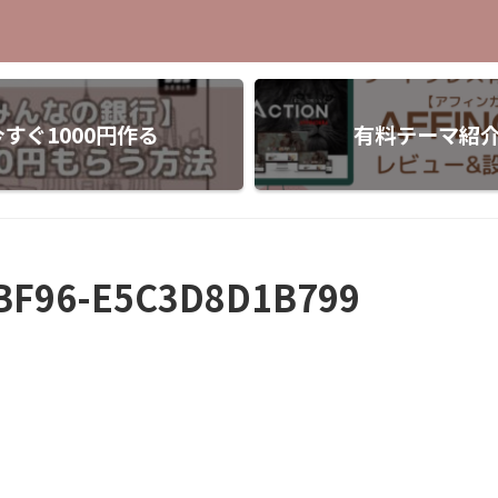
今すぐ1000円作る
有料テーマ紹
BF96-E5C3D8D1B799