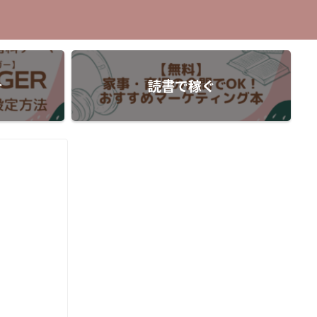
介
読書で稼ぐ